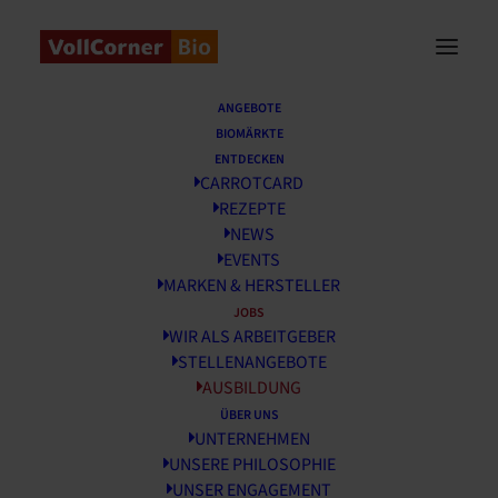
ANGEBOTE
BIOMÄRKTE
ENTDECKEN
Ausbildung
bei
CARROTCARD
REZEPTE
VollCorner
NEWS
EVENTS
MARKEN & HERSTELLER
JOBS
WIR ALS ARBEITGEBER
STELLENANGEBOTE
AUSBILDUNG
ÜBER UNS
UNTERNEHMEN
UNSERE PHILOSOPHIE
UNSER ENGAGEMENT