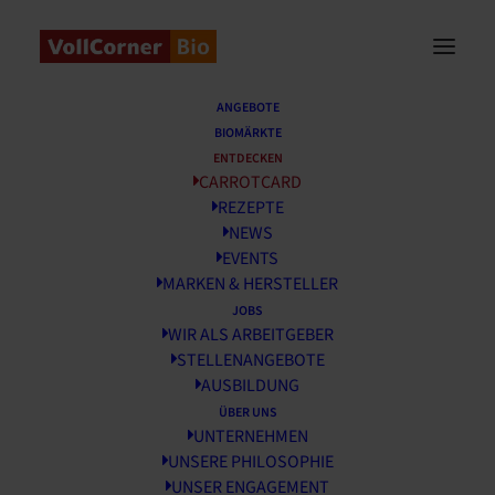
ANGEBOTE
BIOMÄRKTE
ENTDECKEN
CarrotCard
CARROTCARD
REZEPTE
Bonusprogramm
NEWS
EVENTS
MARKEN & HERSTELLER
JOBS
WIR ALS ARBEITGEBER
STELLENANGEBOTE
AUSBILDUNG
Jetzt lossammeln mit Karte
ÜBER UNS
oder App
UNTERNEHMEN
UNSERE PHILOSOPHIE
UNSER ENGAGEMENT