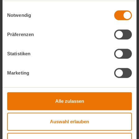
gesammelt haben.
Einwilligungsauswahl
Notwendig
Exklusive Weinprobe
Präferenzen
Nur mit CarrotCard App einlösbar:
Weinprobe im
BioVino am Rosenheimer Platz zu wechselnden
Statistiken
Themen. Hier findest du
die nächsten Termine
.
Marketing
Alle zulassen
Auswahl erlauben