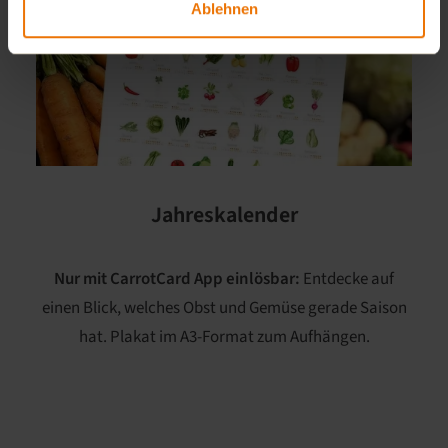
Ablehnen
Jahreskalender
Nur mit CarrotCard App einlösbar:
Entdecke auf
einen Blick, welches Obst und Gemüse gerade Saison
hat. Plakat im A3-Format zum Aufhängen.