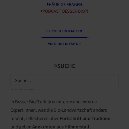
HÄUFIGE FRAGEN
auf Bio-Lebensmitteln nicht auch hin und wieder
PODCAST BESSER BIO?!
Pestizide gefunden? Ist Bio nicht einfach Luxus, der
auf dem Acker zu viel Platz braucht und dem
GUTSCHEIN KAUFEN
Geldbeutel zu viel abverlangt?
VINO ONLINESHOP
Diese Fragen stellen sich viele, bevor sie zum Bio-
Produkt greifen. Als Münchner Familienunternehmen,
das seit über 35 Jahren ausschließlich Bio-
Lebensmittel verkauft, kennen wir bei VollCorner
nicht
nur die Theorie, sondern auch die Praxis
des
Biohandels.
In Besser Bio?! erklären interne und externe
Expert:innen, was die Bio-Landwirtschaft anders
macht, reflektieren über
Fortschritt und Tradition
und geben
Anekdoten aus Hühnerstall,