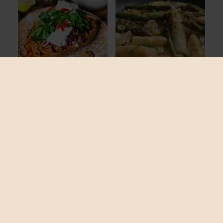
Gefüllte
Spargelrisotto
Süßkartoffel
1 Std.
1 Std. 10 Min.
Vegetarisch
Vegetarisch