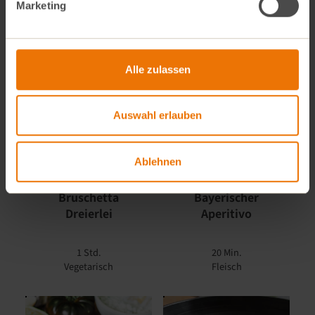
Marketing
Vegetarisch
Vegetarisch
Alle zulassen
Auswahl erlauben
Ablehnen
Bruschetta
Bayerischer
Dreierlei
Aperitivo
1 Std.
20 Min.
Vegetarisch
Fleisch