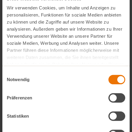
HÄUFIGE FRAGEN
Wir verwenden Cookies, um Inhalte und Anzeigen zu
PODCAST BESSER BIO?!
personalisieren, Funktionen für soziale Medien anbieten
zu können und die Zugriffe auf unsere Website zu
analysieren. Außerdem geben wir Informationen zu Ihrer
GUTSCHEIN KAUFEN
Verwendung unserer Website an unsere Partner für
soziale Medien, Werbung und Analysen weiter. Unsere
VINO ONLINESHOP
Partner führen diese Informationen möglicherweise mit
weiteren Daten zusammen, die Sie ihnen bereitgestellt
haben oder die sie im Rahmen Ihrer Nutzung der Dienste
gesammelt haben.
Einwilligungsauswahl
Notwendig
Präferenzen
Zitronenpasta
Ricotta mit Birnen
Shaved-Eis
Statistiken
25 Min.
10 Min.