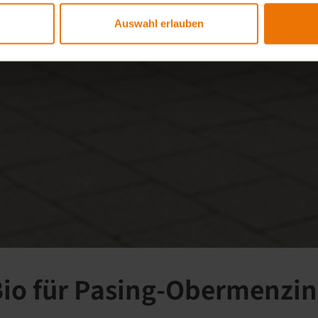
Auswahl erlauben
io für Pasing-Obermenzi