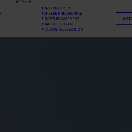
ÜBER UNS
UNTERNEHMEN
R
UNSERE PHILOSOPHIE
GUT
UNSER ENGAGEMENT
HÄUFIGE FRAGEN
PODCAST BESSER BIO?!