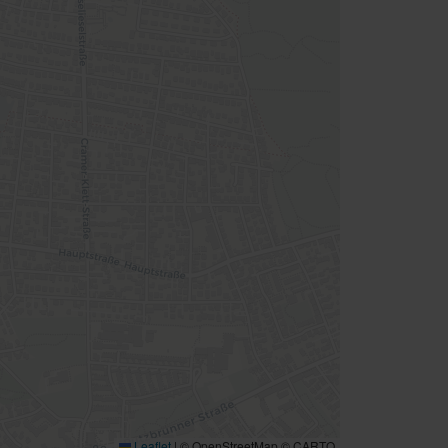
Leaflet
|
© OpenStreetMap © CARTO