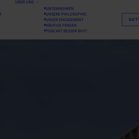
ÜBER UNS
UNTERNEHMEN
R
UNSERE PHILOSOPHIE
GUT
UNSER ENGAGEMENT
HÄUFIGE FRAGEN
PODCAST BESSER BIO?!