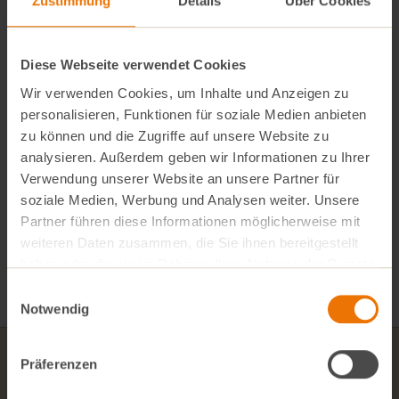
Zustimmung
Details
Über Cookies
HÄUFIGE FRAGEN
herunterladen:
PODCAST BESSER BIO?!
Diese Webseite verwendet Cookies
Wir verwenden Cookies, um Inhalte und Anzeigen zu
GUTSCHEIN KAUFEN
personalisieren, Funktionen für soziale Medien anbieten
zu können und die Zugriffe auf unsere Website zu
VINO ONLINESHOP
analysieren. Außerdem geben wir Informationen zu Ihrer
Verwendung unserer Website an unsere Partner für
soziale Medien, Werbung und Analysen weiter. Unsere
Partner führen diese Informationen möglicherweise mit
weiteren Daten zusammen, die Sie ihnen bereitgestellt
haben oder die sie im Rahmen Ihrer Nutzung der Dienste
gesammelt haben.
Einwilligungsauswahl
Notwendig
Präferenzen
Newsletter