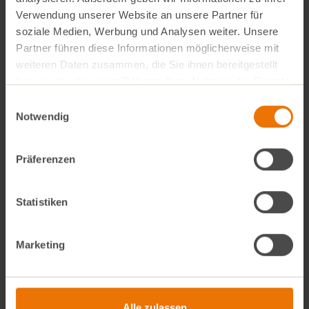
Wann?
Verwendung unserer Website an unsere Partner für
soziale Medien, Werbung und Analysen weiter. Unsere
Partner führen diese Informationen möglicherweise mit
27. Juni 2026
weiteren Daten zusammen, die Sie ihnen bereitgestellt
haben oder die sie im Rahmen Ihrer Nutzung der Dienste
10:30 bis 15:00 Uhr
gesammelt haben.
Einwilligungsauswahl
Notwendig
Wo?
Präferenzen
VollCorner Allach
Franz-Nißl-Str. 41
Statistiken
Marketing
Alle Events
Alle zulassen