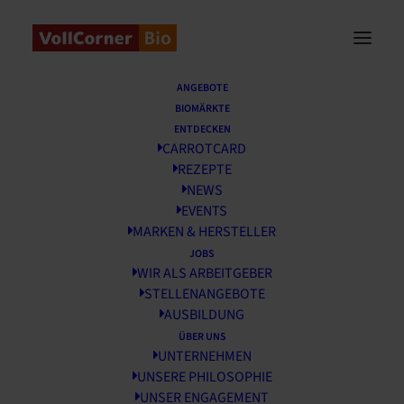
Startseite
/
Events
/
Grillfest Allach 27. Juni
ANGEBOTE
BIOMÄRKTE
Grillfest Allach 27. Juni.
ENTDECKEN
CARROTCARD
REZEPTE
NEWS
EVENTS
MARKEN & HERSTELLER
JOBS
WIR ALS ARBEITGEBER
STELLENANGEBOTE
AUSBILDUNG
ÜBER UNS
UNTERNEHMEN
UNSERE PHILOSOPHIE
UNSER ENGAGEMENT