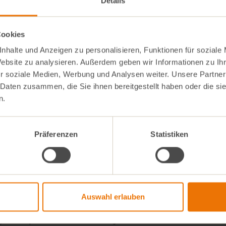
Details
Cookies
nhalte und Anzeigen zu personalisieren, Funktionen für soziale
Website zu analysieren. Außerdem geben wir Informationen zu I
r soziale Medien, Werbung und Analysen weiter. Unsere Partner
 Daten zusammen, die Sie ihnen bereitgestellt haben oder die s
n.
ei Wochen erwarten dich aktuelle Angebote aus unseren Märkten,
Rezepte, neue Produkte und spannende Einblicke aus der Bio-Welt
Präferenzen
Statistiken
Jetzt abonnieren und nichts mehr verpassen!
Gib deine E-Mail ein
Auswahl erlauben
Ich akzeptiere die Datenschutzerklärung.