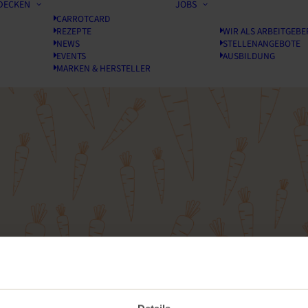
DECKEN
JOBS
CARROTCARD
REZEPTE
WIR ALS ARBEITGEBE
NEWS
STELLENANGEBOTE
EVENTS
AUSBILDUNG
MARKEN & HERSTELLER
e
dich
zum
Newslett