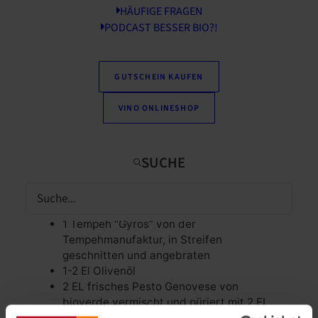
HÄUFIGE FRAGEN
PODCAST BESSER BIO?!
Zutaten
Wrap
250
g
körniger Frischkäse
GUTSCHEIN KAUFEN
2
Eier
1
Knoblauchzehe
VINO ONLINESHOP
½
-1 TL Italienische Kräuter
Salz
Etwas Öl
Topping
60
g
Pflücksalat
1
große Ochsenherztomate
1
Tempeh “Gyros” von der
Tempehmanufaktur, in Streifen
geschnitten und angebraten
1-2 El Olivenöl
2
EL
frisches Pesto Genovese von
bioverde vermischt und püriert mit 2 EL
körniger