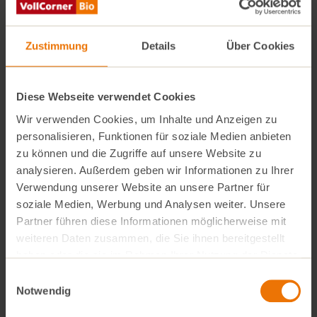
Frischkäse
1
handvoll Sprossen
etwas Kräutersalz
Zustimmung
Details
Über Cookies
Anleitungen
Diese Webseite verwendet Cookies
Körnigen Frischkäse, Ei, Knoblauch,
Wir verwenden Cookies, um Inhalte und Anzeigen zu
italienische Kräuter, Salz und Pfeffer in
personalisieren, Funktionen für soziale Medien anbieten
einen Mixer geben.
zu können und die Zugriffe auf unsere Website zu
Ein mit Backpapier belegtes Backblech
analysieren. Außerdem geben wir Informationen zu Ihrer
mit Öl bestreichen und die Frischkäse-Ei-
Mischung in Form eines Rechtecks
Verwendung unserer Website an unsere Partner für
darauf verteilen.
soziale Medien, Werbung und Analysen weiter. Unsere
Partner führen diese Informationen möglicherweise mit
Im Backofen bei 180 Grad Umluft für 30-
40 Minuten backen, bis die Ränder leicht
weiteren Daten zusammen, die Sie ihnen bereitgestellt
bräunlich sind und die Mischung
haben oder die sie im Rahmen Ihrer Nutzung der Dienste
durchgehend fest ist.
gesammelt haben.
Einwilligungsauswahl
Aus dem Backofen nehmen, abkühlen
Notwendig
lassen, vorsichtig vom Backpapier