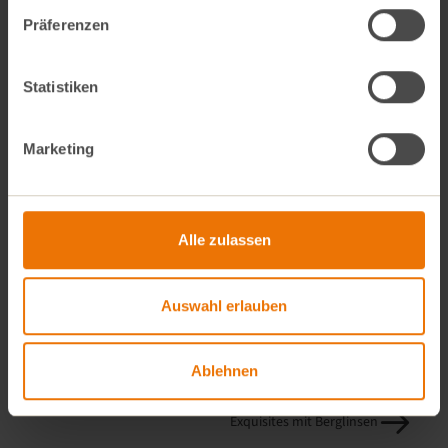
entfernen, ohne dass der Wrap einreißt
und umdrehen.
Präferenzen
Nun eine Hälfte nach Belieben toppen,
zusammenklappen und in “handgerechte”
Statistiken
Stücke schneiden. Genießen!
Marketing
Alle zulassen
Auswahl erlauben
Alle Rezepte
Ablehnen
Champagner-Roggen-Salat
Exquisites mit Berglinsen