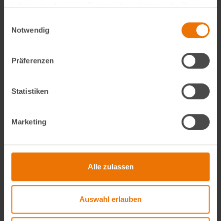
haben oder die sie im Rahmen Ihrer Nutzung der Dienste
Form vorsichtig auf die Arbeitsfläche
klopfen, sodass das Mus etwas nach
gesammelt haben.
Einwilligungsauswahl
unten absacken kann.
Notwendig
Die Mischung in der Form erneut im
Gefrierfach fest werden lassen.
Präferenzen
Zwischenzeitlich die restliche
Schokolade erneut schmelzen.
Schokoladenform aus dem Gefrierfach
Statistiken
nehmen und die restliche Schokolade
gleichmäßig darüber verteilen.
Glatt streichen und so lange ins
Marketing
Gefrierfach stellen, bis die gesamte
Schokolade fest geworden ist.
Alle zulassen
Auswahl erlauben