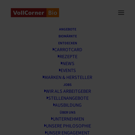
Startseite
/
Rezepte
/
Dubai-inspired Chocolate
ANGEBOTE
BIOMÄRKTE
ENTDECKEN
CARROTCARD
REZEPTE
NEWS
EVENTS
MARKEN & HERSTELLER
JOBS
WIR ALS ARBEITGEBER
STELLENANGEBOTE
AUSBILDUNG
ÜBER UNS
UNTERNEHMEN
Dubai-inspired Chocolate
UNSERE PHILOSOPHIE
UNSER ENGAGEMENT