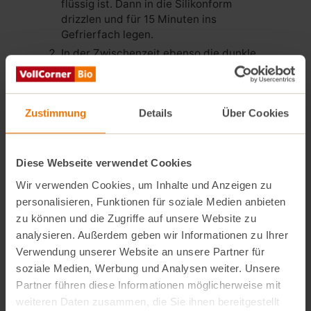
flüssig ist. Dann in die Silikonform
drizzlen und für 15 Minuten ins
Gefrierfach legen.
In der Zwischenzeit ebenso die dunkle
Schokolade schmelzen. Die Hälfte der
Schokolade in die eiskalte
Schokoladenform gießen und so
Zustimmung
Details
Über Cookies
schwenken, dass sie die inneren Ränder
der Form bedecken. Solange ins
Gefrierfach stellen, bis die Schokolade
fest geworden ist.
Diese Webseite verwendet Cookies
Pistazien hacken und in einer Schüssel
Wir verwenden Cookies, um Inhalte und Anzeigen zu
zusammen mit gepufften Reis,
personalisieren, Funktionen für soziale Medien anbieten
Pistazienmus und Tahin vermischen.
zu können und die Zugriffe auf unsere Website zu
Schokoladenform aus dem Gefrierfach
analysieren. Außerdem geben wir Informationen zu Ihrer
nehmen und die Pistazien-Puffreis-
Verwendung unserer Website an unsere Partner für
Mischung darin gleichmäßig verteilen.
soziale Medien, Werbung und Analysen weiter. Unsere
Dabei die oberen Ränder der Form
Partner führen diese Informationen möglicherweise mit
freilassen. Dann noch etwas
weiteren Daten zusammen, die Sie ihnen bereitgestellt
Pistazienmus darüber verteilen und die