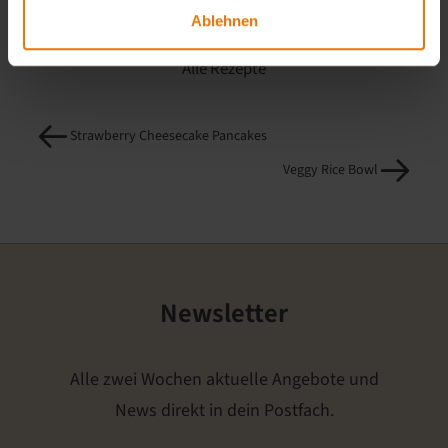
Ablehnen
Alle Rezepte
Strawberry Cheesecake Pancakes
Veggy Rice Bowl
Newsletter
Alle zwei Wochen aktuelle Angebote und
News direkt in dein Postfach.