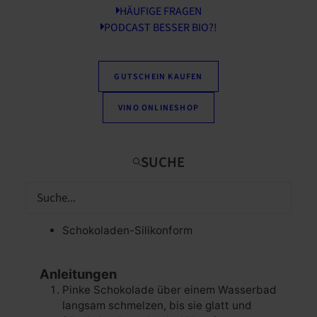
Stunde
Minuten
1
Std.
40
Min.
Zubereitungszeit
HÄUFIGE FRAGEN
PODCAST BESSER BIO?!
1
Schokolade
Portionen
GUTSCHEIN KAUFEN
Zutaten
VINO ONLINESHOP
125
g
Zartbitterschokolade
z.B. von
Naturata
ca. 40 g gepuffter Reis
125
g
Pistazienmus
1
TL
Tahini
30
g
pinke vegane Schokolade
z.B. von
LOVE CHOC
Schokoladen-Silikonform
Anleitungen
Pinke Schokolade über einem Wasserbad
langsam schmelzen, bis sie glatt und