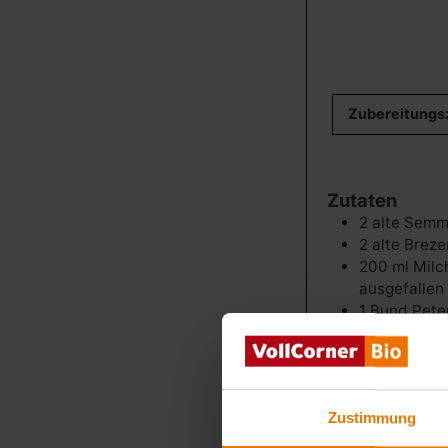
Zubereitungs
Zutaten
2
alte Semm
2
alte Breze
200
ml
Milc
ausgefallen 
1
Bund
Peter
1
Zwiebel
2
Eier
Salz, Pfeff
1
Bund
Schn
Zustimmung
5
Tomaten
1
Paprika