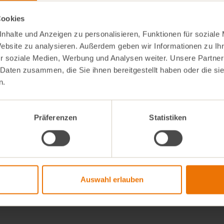
Aus dem Teig die Knödel 
Cookies
lingszwiebeln
in gesalzenem heißen Wa
Fraîche
nhalte und Anzeigen zu personalisieren, Funktionen für soziale
aufkochen. Dann 5 -10 M
niedrigerer Temperatur g
Website zu analysieren. Außerdem geben wir Informationen zu I
r soziale Medien, Werbung und Analysen weiter. Unsere Partner
In der Zwischenzeit Schn
 Daten zusammen, die Sie ihnen bereitgestellt haben oder die s
Frühlingszwiebeln zum R
Creme Fraiche und Gewü
n.
unterheben.
Auf einem tiefen Teller a
genießen. Danke für das
Präferenzen
Statistiken
@mousykitchen!
Auswahl erlauben