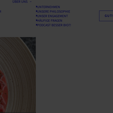
ÜBER UNS
UNTERNEHMEN
R
UNSERE PHILOSOPHIE
GUT
UNSER ENGAGEMENT
HÄUFIGE FRAGEN
PODCAST BESSER BIO?!