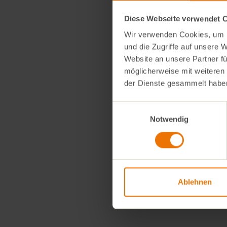
1
rote Bete
Diese Webseite verwendet 
1
Bund
Früh
2
EL
Crème 
Wir verwenden Cookies, um I
150g Butter
und die Zugriffe auf unsere 
Website an unsere Partner fü
möglicherweise mit weiteren
der Dienste gesammelt habe
Einwilligungsauswahl
Notwendig
Ablehnen