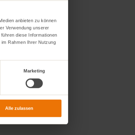
formen. Diese
sser kurz
 Medien anbieten zu können
inuten auf
aren.
hrer Verwendung unserer
 führen diese Informationen
ittlauch und
ie im Rahmen Ihrer Nutzung
agout geben,
rze
nrichten und
 Rezept
Marketing
Rezept drucken
Alle zulassen