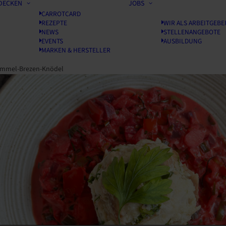
DECKEN
JOBS
CARROTCARD
REZEPTE
WIR ALS ARBEITGEBE
NEWS
STELLENANGEBOTE
EVENTS
AUSBILDUNG
MARKEN & HERSTELLER
mmel-Brezen-Knödel