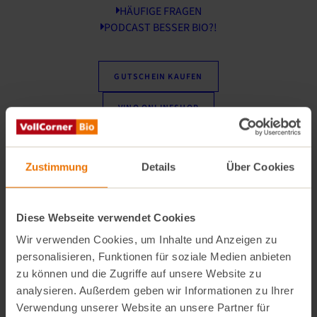
Zutaten
HÄUFIGE FRAGEN
400
g
Vanille-Skyr
PODCAST BESSER BIO?!
80
g
glutenfreie Haferflocken
150
g
Rhabarber
150
g
Erdbeeren (frisch oder TK)
GUTSCHEIN KAUFEN
1–2 EL Honig, Ahorn- oder Dattelsirup
VINO ONLINESHOP
Anleitungen
Backofen auf 180°C Ober-/Unterhitze
vorheizen.
Zustimmung
Details
Über Cookies
Rhabarber waschen, ggf. schälen und in
kleine Stücke schneiden. Erdbeeren nach
Bedarf waschen und kleinschneiden.
Diese Webseite verwendet Cookies
Kleine Ofenform leicht einfetten. Alle
Zutaten hineingeben und gut
Wir verwenden Cookies, um Inhalte und Anzeigen zu
durchmischen.
personalisieren, Funktionen für soziale Medien anbieten
Etwa 30 Minuten backen, bis die
zu können und die Zugriffe auf unsere Website zu
Oberfläche leicht goldbraun ist.
analysieren. Außerdem geben wir Informationen zu Ihrer
Verwendung unserer Website an unsere Partner für
Kurz abkühlen lassen und genießen!