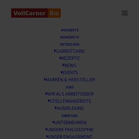
Startseite
/
Rezepte
/
Skyr-Auflauf
ANGEBOTE
BIOMÄRKTE
ENTDECKEN
CARROTCARD
REZEPTE
NEWS
EVENTS
MARKEN & HERSTELLER
JOBS
WIR ALS ARBEITGEBER
Skyr-Auflauf
STELLENANGEBOTE
AUSBILDUNG
Minuten
40
Min.
Zubereitungszeit
ÜBER UNS
UNTERNEHMEN
UNSERE PHILOSOPHIE
UNSER ENGAGEMENT