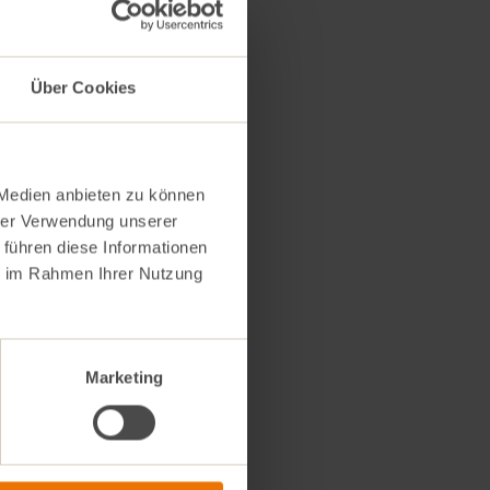
er Zitrone
 den
ius-Boden
Über Cookies
. Im
5 Minuten
ehmen und
 Medien anbieten zu können
en, dann mit
erbröckeltem
hrer Verwendung unserer
 führen diese Informationen
ie im Rahmen Ihrer Nutzung
rschen
opf bei
 dann 150 ml
aufkochen. 1,5
chen kalten
Marketing
lösen, in die
und unter
hen mit dem