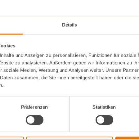
Eier und Schalenabrieb d
erne
gründlich verquirlen, auf
hen (im Glas oder TK)
vorgebackenen Spekulat
Details
htepunsch
gießen und glattstreichen
vorgeheizten Ofen ca. 4
backen.
Cookies
Kuchen aus dem Ofen n
nhalte und Anzeigen zu personalisieren, Funktionen für soziale
vollständig erkalten lass
Zimtsternen und etwas z
Website zu analysieren. Außerdem geben wir Informationen zu I
Spekulatius garnieren.
r soziale Medien, Werbung und Analysen weiter. Unsere Partner
 Daten zusammen, die Sie ihnen bereitgestellt haben oder die s
Vor dem Servieren die Ki
abgießen bzw. in einem T
n.
mittlerer Hitze auftauen,
Früchtepunsch zugeben, 
TL Speisestärke im restli
Präferenzen
Statistiken
Früchtepunsch (50 ml) auf
kochende Masse gießen 
Rühren andicken lassen.
Die warmen Punschkirsc