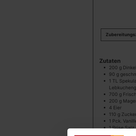
Zubereitungs
Zutaten
200
g
Dinke
90
g
geschm
1
TL
Spekula
Lebkuchen
700
g
Frisc
200
g
Mage
4
Eier
110
g
Zucke
1
Pck. Vanil
1
Prise
Salz
40
g
+ 1,5 T