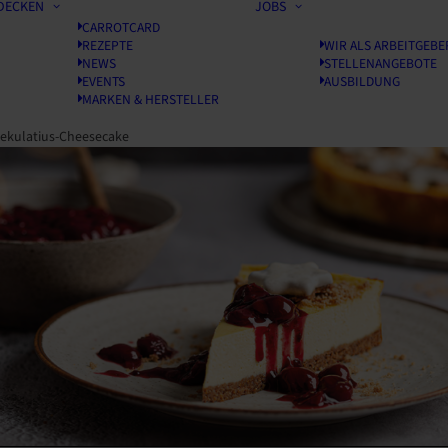
DECKEN
JOBS
CARROTCARD
REZEPTE
WIR ALS ARBEITGEBE
NEWS
STELLENANGEBOTE
EVENTS
AUSBILDUNG
MARKEN & HERSTELLER
ekulatius-Cheesecake