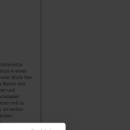
/Unterhitze
tius in einen
ster Stufe fein
 Butter und
ben und
ackpapier
eben und zu
. Im heißen
backen.
Zucker,
 Speisestärke,