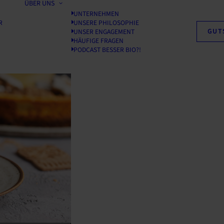
ÜBER UNS
UNTERNEHMEN
R
UNSERE PHILOSOPHIE
GUT
UNSER ENGAGEMENT
HÄUFIGE FRAGEN
PODCAST BESSER BIO?!