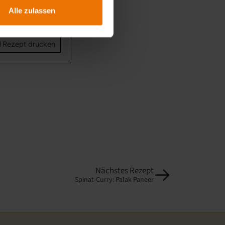
servieren und
Alle zulassen
Rezept drucken
Nächstes Rezept
Spinat-Curry: Palak Paneer