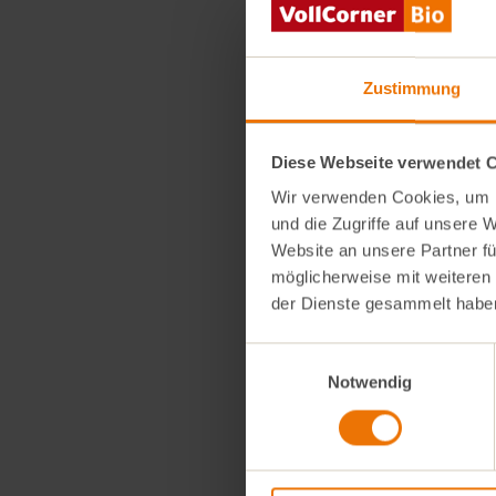
½
Zitrone
8-12 Zimtst
280
g
Kirsc
Zustimmung
200
ml
Früc
Diese Webseite verwendet 
Wir verwenden Cookies, um I
und die Zugriffe auf unsere 
Website an unsere Partner fü
möglicherweise mit weiteren
der Dienste gesammelt habe
Einwilligungsauswahl
Notwendig