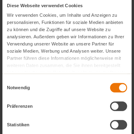
Jubiläumsfest in Bogenhausen einnehmen. Danke!
Diese Webseite verwendet Cookies
Diese gehen als Spende an das
Projekt Gartenhaus
Wir verwenden Cookies, um Inhalte und Anzeigen zu
personalisieren, Funktionen für soziale Medien anbieten
des
Ökologischen Bildungszentrums München
.
zu können und die Zugriffe auf unsere Website zu
Zusammen mit der Volkshochschule München
analysieren. Außerdem geben wir Informationen zu Ihrer
betreibt das ÖBZ verschiedene
Gärten
, in denen die
Verwendung unserer Website an unsere Partner für
unterschiedlichsten
Bildungsprogramme
angeboten
soziale Medien, Werbung und Analysen weiter. Unsere
werden. Im Rahmen des Projektes Gartenhaus wird,
Partner führen diese Informationen möglicherweise mit
weiteren Daten zusammen, die Sie ihnen bereitgestellt
wie könnte es anders sein, ein
Gartenhaus
für die
haben oder die sie im Rahmen Ihrer Nutzung der Dienste
Unterbringung der Gartengeräte geplant und gebaut.
gesammelt haben.
Einwilligungsauswahl
Ein tolles Projekt, das wir gerne unterstützen!
Notwendig
Präferenzen
Statistiken