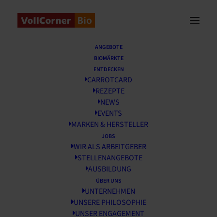
Startseite
/
News
/
CarrotCard Spendenaktion
ANGEBOTE
BIOMÄRKTE
CarrotCard
ENTDECKEN
CARROTCARD
Spendenaktion
REZEPTE
NEWS
1 DEZEMBER, 2024
EVENTS
MARKEN & HERSTELLER
JOBS
WIR ALS ARBEITGEBER
STELLENANGEBOTE
AUSBILDUNG
ÜBER UNS
UNTERNEHMEN
UNSERE PHILOSOPHIE
UNSER ENGAGEMENT