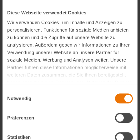
So funktioniert’s:
Diese Webseite verwendet Cookies
1.
Du hast 500 Carrots gesammelt.
Wir verwenden Cookies, um Inhalte und Anzeigen zu
2.
Teile uns an der Kasse vor Beginn des
personalisieren, Funktionen für soziale Medien anbieten
zu können und die Zugriffe auf unsere Website zu
Kassiervorgangs mit, dass du deine Carrots spenden
analysieren. Außerdem geben wir Informationen zu Ihrer
möchtest.
Verwendung unserer Website an unsere Partner für
soziale Medien, Werbung und Analysen weiter. Unsere
3.
Der Spendencoupon wird durch unsere
Partner führen diese Informationen möglicherweise mit
Kassenmitarbeiter:innen aktiviert.
weiteren Daten zusammen, die Sie ihnen bereitgestellt
haben oder die sie im Rahmen Ihrer Nutzung der Dienste
4.
Pro 500 Carrots gehen 10 € an
Horizont e.V.
.
gesammelt haben.
Einwilligungsauswahl
Notwendig
Danke!
Präferenzen
Statistiken