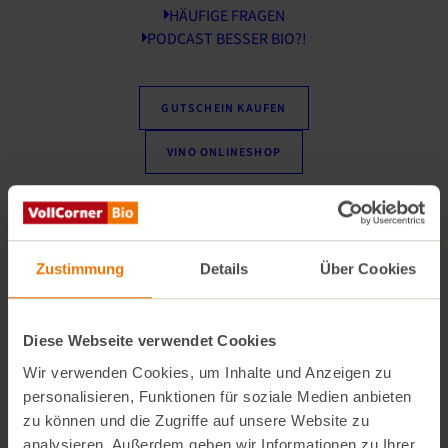
HÄUFIGE FRAGEN
PODCAST BESSER BIO?!
GUTSCHEIN KAUFEN
VINO ONLINESHOP
Liebe KundInnen,
Zustimmung
Details
Über Cookies
Schnee und Kälte stellen auch unsere
Gemüse-
Bauern in Spanien
vor große Herausforderungen.
Wegen des extremen Wintereinbruchs sind dort
viele
Diese Webseite verwendet Cookies
Gemüsekulturen
in Gewächshäusern
erfroren
.
Wir verwenden Cookies, um Inhalte und Anzeigen zu
personalisieren, Funktionen für soziale Medien anbieten
Wir bitten um Verständnis, dass dies zeitweise zu
zu können und die Zugriffe auf unsere Website zu
analysieren. Außerdem geben wir Informationen zu Ihrer
Liefer-Engpässen und steigenden Preisen führen kann.