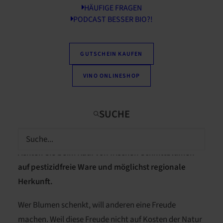
HÄUFIGE FRAGEN
PODCAST BESSER BIO?!
GUTSCHEIN KAUFEN
VINO ONLINESHOP
Spätestens zum Valentinstag am 14. Februar ist die
Nachfrage nach blumigen Geschenken groß.
Achten Sie beim Kauf von frischen Schnittblumen
auf pestizidfreie Ware und möglichst regionale
Herkunft.
Wer Blumen schenkt, will anderen eine Freude
machen. Weil diese Freude nicht auf Kosten der Natur