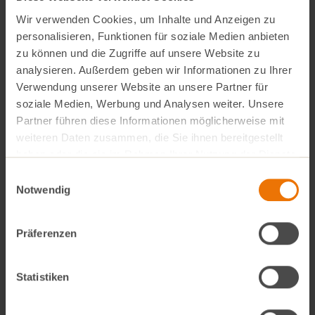
hervorbringt und
weniger Heizenergie
benötigt.
Wir verwenden Cookies, um Inhalte und Anzeigen zu
personalisieren, Funktionen für soziale Medien anbieten
Unsere
regionalen Freiland-Schnittblumen
erhalten
zu können und die Zugriffe auf unsere Website zu
analysieren. Außerdem geben wir Informationen zu Ihrer
Sie
von Mitte/Ende April bis Ende Oktober
in unseren
Verwendung unserer Website an unsere Partner für
VollCorner Biomärkten. In dieser Zeit zählt die
soziale Medien, Werbung und Analysen weiter. Unsere
Naturlandgärtnerei Seeber bei Markt Indersdorf
im
Partner führen diese Informationen möglicherweise mit
Landkreis Dachau zu unseren wichtigsten
weiteren Daten zusammen, die Sie ihnen bereitgestellt
Blumenlieferanten. Silke und Wolfram Seeber arbeiten
haben oder die sie im Rahmen Ihrer Nutzung der Dienste
gesammelt haben.
nach umweltverträglichen, nachhaltigen Kriterien.
Einwilligungsauswahl
Notwendig
Das stärkt nicht nur eine
abwechslungsreiche
Wildkräuterflora
, sondern erhält
wertvollen
Lebensraum für Schmetterlinge, Bienen und
Präferenzen
Insekten
.
Statistiken
Konventionelle Blumen
werden meist intensiv mit
Pestiziden und chemischen Düngern
behandelt, um