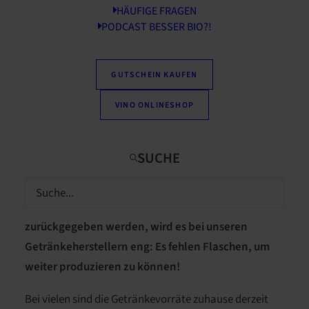
HÄUFIGE FRAGEN
PODCAST BESSER BIO?!
GUTSCHEIN KAUFEN
VINO ONLINESHOP
Unser Mehrweg-Pfandsystem funktioniert nur,
wenn alle mitmachen. Weil aktuell kaum Flaschen
zurückgegeben werden, wird es bei unseren
Getränkeherstellern eng: Es fehlen Flaschen, um
weiter produzieren zu können!
Bei vielen sind die Getränkevorräte zuhause derzeit