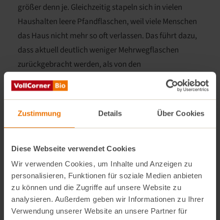
größer denn je. Gleichzeitig stapeln sich in vielen
Haushalten leere Pfandflaschen, weil viele Menschen
das Haus nicht mehr so oft verlassen. Das führt dazu,
dass aktuell deutlich weniger Mehrwegflaschen
zurückgebracht werden, als von den
Getränkeherstellern gebraucht werden.
Egal ob Brauerei, Kelterei oder Wasserlieferant – alle
Zustimmung
Details
Über Cookies
sind auf die Pfandrückgabe angewiesen, um Flaschen
wieder befüllen zu können. Mehrweg-Flaschen können
bis zu 50 mal befüllt werden, ehe sie eingeschmolzen
Diese Webseite verwendet Cookies
werden. Diese Zahl, wie auch Fehlmengen durch
Wir verwenden Cookies, um Inhalte und Anzeigen zu
Bruch, sind in den Berechnungen der
personalisieren, Funktionen für soziale Medien anbieten
Getränkehersteller einkalkuliert.
zu können und die Zugriffe auf unsere Website zu
analysieren. Außerdem geben wir Informationen zu Ihrer
Fehlen Flaschen in diesem Kreislauf, müssen diese in
Verwendung unserer Website an unsere Partner für