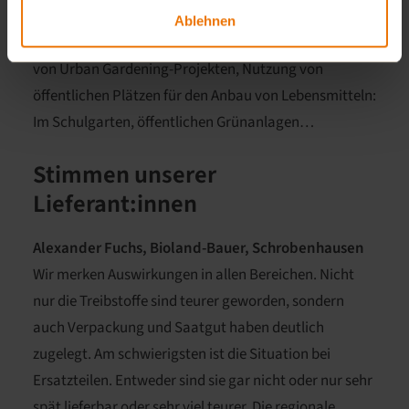
Ablehnen
5. Urban Gardening & selbst anbauen:
Ausweitung
von Urban Gardening-Projekten, Nutzung von
öffentlichen Plätzen für den Anbau von Lebensmitteln:
Im Schulgarten, öffentlichen Grünanlagen…
Stimmen unserer
Lieferant:innen
Alexander Fuchs, Bioland-Bauer, Schrobenhausen
Wir merken Auswirkungen in allen Bereichen. Nicht
nur die Treibstoffe sind teurer geworden, sondern
auch Verpackung und Saatgut haben deutlich
zugelegt. Am schwierigsten ist die Situation bei
Ersatzteilen. Entweder sind sie gar nicht oder nur sehr
spät lieferbar oder sehr viel teurer. Die regionale