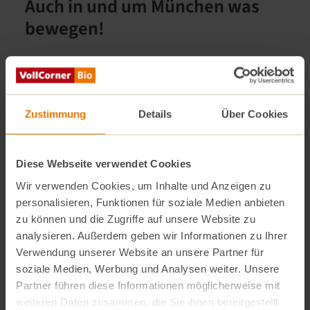
Auch in und um München was
bewegen!
Was tun? Der Münchner Ernährungsrat (MER)
erklärt, wie wir aktiv können. Den ganzen Beitrag
finden Sie
HIER
:
Zustimmung
Details
Über Cookies
1. Regionale Wertschöpfungsketten reaktivieren:
Mehr Grundnahrungsmittel auf regionaler Ebene
Diese Webseite verwendet Cookies
produzieren und regionale Wertschöpfungsketten
Wir verwenden Cookies, um Inhalte und Anzeigen zu
wiederbeleben.
personalisieren, Funktionen für soziale Medien anbieten
zu können und die Zugriffe auf unsere Website zu
2. Kreislaufwirtschaft fördern:
Futter direkt vom Hof!
analysieren. Außerdem geben wir Informationen zu Ihrer
Die Kreislaufwirtschaft arbeitet mit möglichst
Verwendung unserer Website an unsere Partner für
soziale Medien, Werbung und Analysen weiter. Unsere
geschlossenen Nährstoffkreisläufen. Gerade Betriebe
Partner führen diese Informationen möglicherweise mit
mit Verbands-Zertifizierung wie Bioland, Naturland
weiteren Daten zusammen, die Sie ihnen bereitgestellt