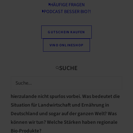
HÄUFIGE FRAGEN
PODCAST BESSER BIO?!
GUTSCHEIN KAUFEN
VINO ONLINESHOP
Die schrecklichen Ereignisse in der Ukraine
erschüttern die Welt. Wie Sie sicher schon bemerkt
haben, ziehen sie auch an den Lebensmitteln
hierzulande nicht spurlos vorbei. Was bedeutet die
Situation für Landwirtschaft und Ernährung in
Deutschland und sogar auf der ganzen Welt? Was
können wir tun? Welche Stärken haben regionale
Bio-Produkte?