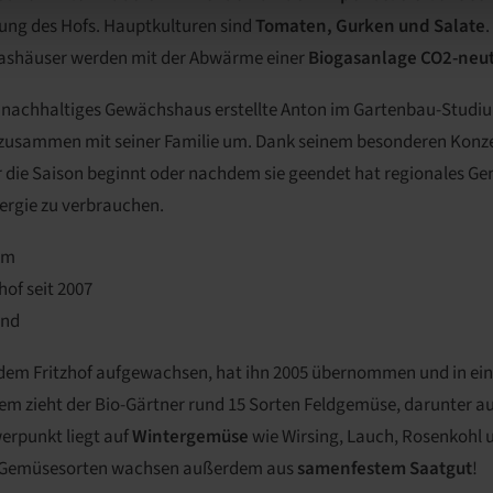
dung des Hofs. Hauptkulturen sind
Tomaten, Gurken und Salate
.
lashäuser werden mit der Abwärme einer
Biogasanlage CO2-neut
n nachhaltiges Gewächshaus erstellte Anton im Gartenbau-Studi
 zusammen mit seiner Familie um. Dank seinem besonderen Konz
 die Saison beginnt oder nachdem sie geendet hat regionales G
ergie zu verbrauchen.
km
of seit 2007
and
f dem Fritzhof aufgewachsen, hat ihn 2005 übernommen und in ei
m zieht der Bio-Gärtner rund 15 Sorten Feldgemüse, darunter au
erpunkt liegt auf
Wintergemüse
wie Wirsing, Lauch, Rosenkohl 
e Gemüsesorten wachsen außerdem aus
samenfestem Saatgut
!