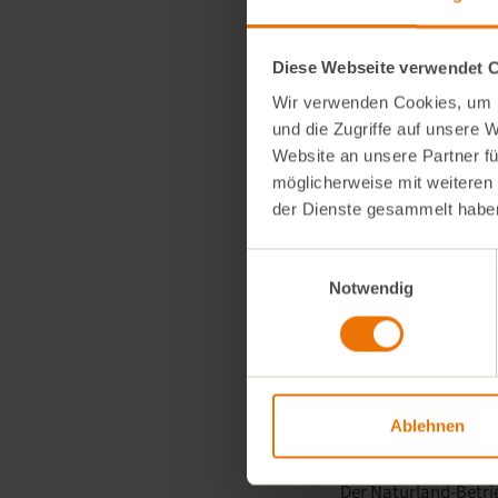
Gründungsjahr:
199
Zertifizierung:
Biol
Diese Webseite verwendet 
Wir verwenden Cookies, um I
Bei einer unserer Vo
und die Zugriffe auf unsere 
Schrobenhausen
se
Website an unsere Partner fü
sandigen Böden idea
möglicherweise mit weiteren
der Dienste gesammelt habe
Doch auf den Felder
Hochbetrieb. Auf ih
Einwilligungsauswahl
eines befreundeten 
Notwendig
und Radieschen.
Entfernung:
ca. 50 
Gründungsjahr:
201
Ablehnen
Zertifizierung:
Natu
Der Naturland-Betri