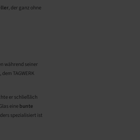
ller
, der ganz ohne
en während seiner
rn, dem TAGWERK
te er schließlich
Glas eine
bunte
rs spezialisiert ist