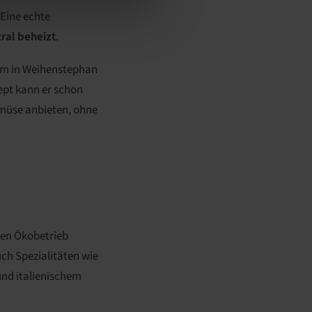
 Eine echte
ral beheizt
.
um in Weihenstephan
ept kann er schon
emüse anbieten, ohne
nen Ökobetrieb
ch Spezialitäten wie
und italienischem