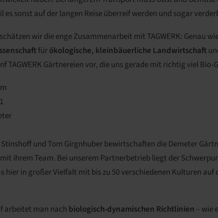
l es sonst auf der langen Reise überreif werden und sogar verde
schätzen wir die enge Zusammenarbeit mit TAGWERK: Genau wie w
ssenschaft
für
ökologische, kleinbäuerliche Landwirtschaft
un
 fünf TAGWERK Gärtnereien vor, die uns gerade mit richtig viel Bi
km
1
ter
r Stinshoff und Tom Girgnhuber bewirtschaften die Demeter Gärtn
t ihrem Team. Bei unserem Partnerbetrieb liegt der Schwerpun
as hier in großer Vielfalt mit bis zu 50 verschiedenen Kulturen auf
f arbeitet man nach
biologisch-dynamischen Richtlinien
– wie e