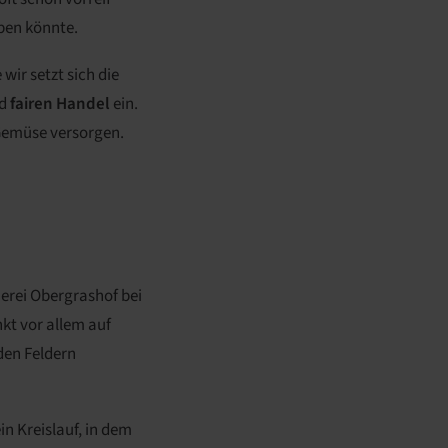
rben könnte.
ir setzt sich die
d
fairen Handel
ein.
o-Gemüse versorgen.
erei Obergrashof bei
kt vor allem auf
 den Feldern
in Kreislauf, in dem