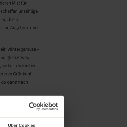
 deren Mist für
r schaffen unzählige
 auch ein
gische Angebote und
r ein Wintergemüse –
lediglich etwas
 sodass du ihn bei
tereren Grünkohl
n du dann nach
 unsere Märkte
Über Cookies