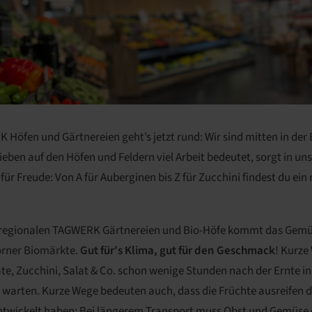
Höfen und Gärtnereien geht’s jetzt rund: Wir sind mitten in der 
eben auf den Höfen und Feldern viel Arbeit bedeutet, sorgt in un
r Freude: Von A für Auberginen bis Z für Zucchini findest du ein 
n regionalen TAGWERK Gärtnereien und Bio-Höfe kommt das Gemü
orner Biomärkte.
Gut für’s Klima, gut für den Geschmack
! Kurze
te, Zucchini, Salat & Co. schon wenige Stunden nach der Ernte i
warten. Kurze Wege bedeuten auch, dass die Früchte ausreifen dür
twickelt haben: Bei längerem Transport muss Obst und Gemüse o