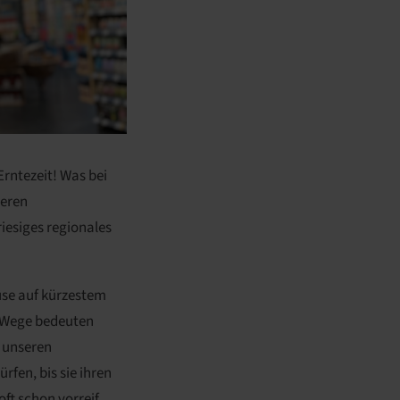
Erntezeit! Was bei
seren
riesiges regionales
se auf kürzestem
 Wege bedeuten
n unseren
fen, bis sie ihren
ft schon vorreif