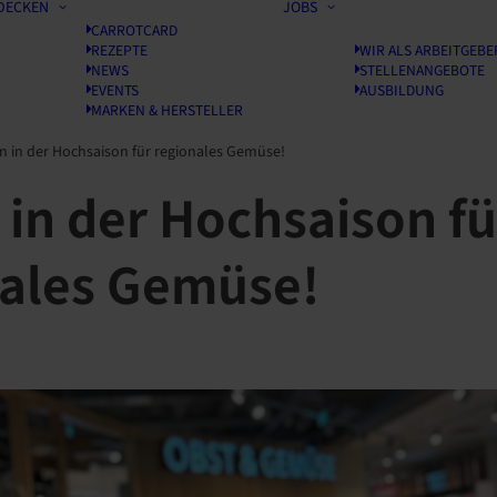
DECKEN
JOBS
CARROTCARD
REZEPTE
WIR ALS ARBEITGEBE
NEWS
STELLENANGEBOTE
EVENTS
AUSBILDUNG
MARKEN & HERSTELLER
n in der Hochsaison für regionales Gemüse!
 in der Hochsaison fü
nales Gemüse!