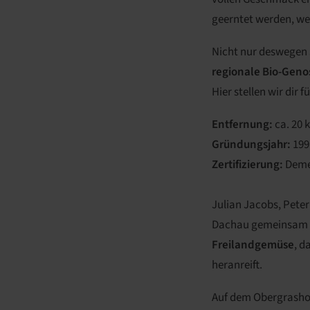
geerntet werden, wei
Nicht nur deswegen 
regionale Bio-Geno
Hier stellen wir dir
Entfernung:
ca. 20 
Gründungsjahr:
199
Zertifizierung:
Deme
Julian Jacobs, Pete
Dachau gemeinsam mi
Freilandgemüse
, d
heranreift.
Auf dem Obergrasho