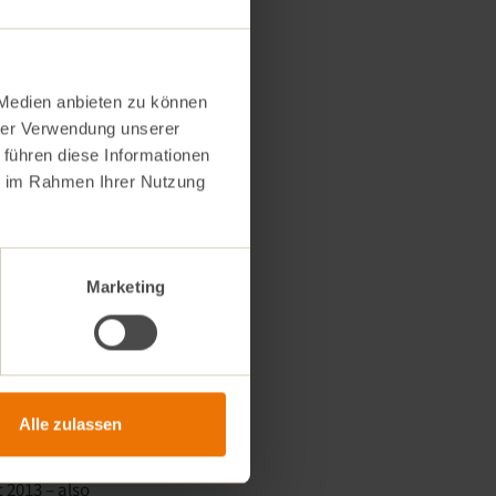
 Medien anbieten zu können
landhof Fuchs in
hrer Verwendung unserer
fgrund ihrer leichten,
 führen diese Informationen
ie im Rahmen Ihrer Nutzung
gelsaison
Futter für die Kühe
ch Schwarzwurzeln
Marketing
Alle zulassen
t 2013 – also