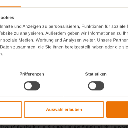
9
and
Cookies
nhalte und Anzeigen zu personalisieren, Funktionen für soziale
llCorner Kundentouren hatten wir schon die Gelegenheit, den Bio
Website zu analysieren. Außerdem geben wir Informationen zu I
lbst zu besuchen. Die Region am Rande des
Donaumooses
ist au
r soziale Medien, Werbung und Analysen weiter. Unsere Partner
l für den Spargelanbau.
 Daten zusammen, die Sie ihnen bereitgestellt haben oder die s
n.
n von Alexander und Eva Fuchs herrscht auch außerhalb der Spar
ren weitläufigen Äckern gedeihen Ackerbohnen, Süßkartoffeln und 
Bio-Milchviehvertriebs und
über 25 Gemüsearten
– darunter au
Präferenzen
Statistiken
km
2
Auswahl erlauben
rland
eb von Anton Naderer in
Kirchdorf an der Amper
beliefert uns sei