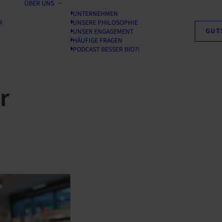
ÜBER UNS
UNTERNEHMEN
R
UNSERE PHILOSOPHIE
GUT
UNSER ENGAGEMENT
HÄUFIGE FRAGEN
PODCAST BESSER BIO?!
r