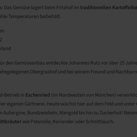
: Das Gemüse lagert beim Fritzhof im
traditionellen Kartoffelke
hle Temperaturen beibehält.
km
2
rland
für den Gemüseanbau entdeckte Johannes Rutz vor über 25 Jahr
nahegelegenen Obergrashof und bei seinem Freund und Nachba
d-Betrieb in
Eschenried
(im Nordwesten von München) verwirklich
er eigenen Gärtnerei. Heute wächst hier auf dem Feld und unter 
on Aubergine, Bundzwiebeln, Mangold bis hin zu Zuckerhut! Besonde
ittkräuter
wie Petersilie, Koriander oder Schnittlauch.