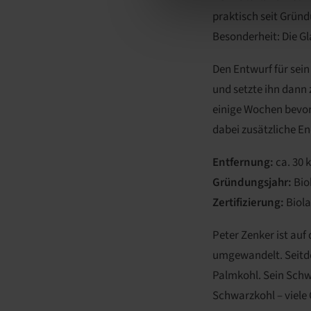
praktisch seit Grün
Besonderheit: Die G
Den Entwurf für sei
und setzte ihn dann
einige Wochen bevor
dabei zusätzliche En
Entfernung:
ca. 30 
Gründungsjahr:
Bioh
Zertifizierung:
Biol
Peter Zenker ist au
umgewandelt. Seitde
Palmkohl. Sein Schw
Schwarzkohl – viel