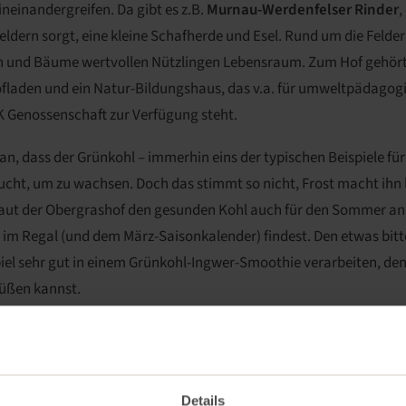
ineinandergreifen. Da gibt es z.B.
Murnau-Werdenfelser Rinder
,
eldern sorgt, eine kleine Schafherde und Esel. Rund um die Felde
n und Bäume wertvollen Nützlingen Lebensraum. Zum Hof gehört
ofladen und ein Natur-Bildungshaus, das v.a. für umweltpädago
 Genossenschaft zur Verfügung steht.
an, dass der Grünkohl – immerhin eins der typischen Beispiele fü
ucht, um zu wachsen. Doch das stimmt so nicht, Frost macht ihn 
baut der Obergrashof den gesunden Kohl auch für den Sommer an,
i im Regal (und dem
März-Saisonkalender
) findest. Den etwas bit
iel sehr gut in einem Grünkohl-Ingwer-Smoothie verarbeiten, de
üßen kannst.
unser Kopfsalat vom Obergrashof in unter 24 Stunden vom Feld in
km
Details