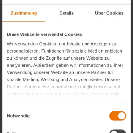
VollCorner Märkte einen Pfandautomaten dafür.
Zustimmung
Details
Über Cookies
In diesen 9 Märkten gibt es
Pfandautomaten
Diese Webseite verwendet Cookies
Wir verwenden Cookies, um Inhalte und Anzeigen zu
Alle VollCorner Pfandautomaten nehmen auch die
personalisieren, Funktionen für soziale Medien anbieten
teilnehmenden Produkte zur reo Kosmetikrückgabe:
zu können und die Zugriffe auf unsere Website zu
analysieren. Außerdem geben wir Informationen zu Ihrer
VollCorner Biomarkt Allach · Franz-Nißl-Str. 41
Verwendung unserer Website an unsere Partner für
VollCorner Biomarkt Neubiberg · Hauptstr. 19
soziale Medien, Werbung und Analysen weiter. Unsere
VollCorner Biomarkt Obermenzing · Pasing Kaspar-
Partner führen diese Informationen möglicherweise mit
weiteren Daten zusammen, die Sie ihnen bereitgestellt
Kerll-Straße 47
haben oder die sie im Rahmen Ihrer Nutzung der Dienste
VollCorner Biomarkt Gauting · Leutstettener Str. 2
gesammelt haben.
Einwilligungsauswahl
VollCorner Biomarkt Maxhof · Maxhofstr. 17
Notwendig
VollCorner Biomarkt Schwanthalerhöhe ·
Schwanthalerstr. 111