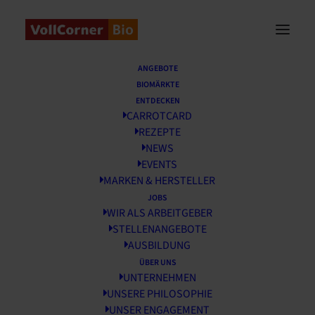
Startseite
/
News
/
Reo Kosmetik-Rückgabe
ANGEBOTE
BIOMÄRKTE
Reo Kosmetik-Rückgabe
ENTDECKEN
CARROTCARD
REZEPTE
26 MÄRZ, 2026
NEWS
EVENTS
MARKEN & HERSTELLER
JOBS
WIR ALS ARBEITGEBER
STELLENANGEBOTE
AUSBILDUNG
ÜBER UNS
UNTERNEHMEN
UNSERE PHILOSOPHIE
UNSER ENGAGEMENT