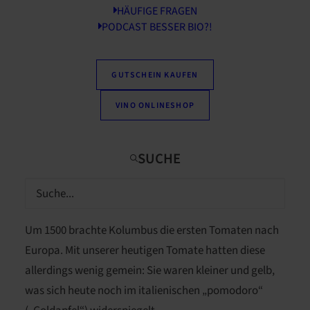
HÄUFIGE FRAGEN
PODCAST BESSER BIO?!
GUTSCHEIN KAUFEN
VINO ONLINESHOP
Die Tomate ist ein
Küchenliebling
: Im Durchschnitt
konsumiert jeder Deutsche jährlich ca.
27 Kilo
Tomaten
. Eine steile Karriere für den Einwanderer aus
den
südamerikanischen Anden
.
Um 1500 brachte Kolumbus die ersten Tomaten nach
Europa. Mit unserer heutigen Tomate hatten diese
allerdings wenig gemein: Sie waren kleiner und gelb,
was sich heute noch im italienischen „pomodoro“