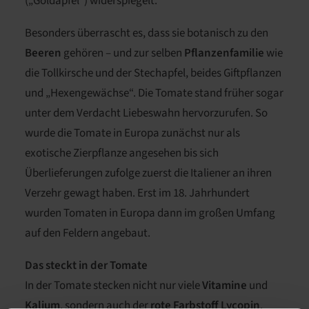
(„Goldapfel“) widerspiegelt.
Besonders überrascht es, dass sie botanisch zu den
Beeren
gehören – und zur selben
Pflanzenfamilie
wie
die Tollkirsche und der Stechapfel, beides Giftpflanzen
und „Hexengewächse“. Die Tomate stand früher sogar
unter dem Verdacht Liebeswahn hervorzurufen. So
wurde die Tomate in Europa zunächst nur als
exotische Zierpflanze angesehen bis sich
Überlieferungen zufolge zuerst die Italiener an ihren
Verzehr gewagt haben. Erst im 18. Jahrhundert
wurden Tomaten in Europa dann im großen Umfang
auf den Feldern angebaut.
Das steckt in der Tomate
In der Tomate stecken nicht nur viele
Vitamine
und
Kalium
, sondern auch der
rote Farbstoff Lycopin
.