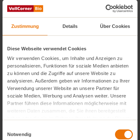
Dabei handelt es sich um ein Carotinoid, das
antioxidativ wirken und das Risiko bestimmter
Erkrankungen senken soll.
Zustimmung
Details
Über Cookies
Figurbewusste können ruhig kräftig zulangen: Der
Hauptbestandteil der Tomate ist Wasser – und zwar
Diese Webseite verwendet Cookies
mit etwa 95 Prozent. Deshalb sind Tomaten äußerst
Wir verwenden Cookies, um Inhalte und Anzeigen zu
personalisieren, Funktionen für soziale Medien anbieten
kalorienarm
. 100 Gramm haben nur 18 Kalorien.
zu können und die Zugriffe auf unsere Website zu
analysieren. Außerdem geben wir Informationen zu Ihrer
Den Strunk und grüne Stellen sollten Sie besser
Verwendung unserer Website an unsere Partner für
entfernen. Sie enthalten den Bitterstoff
Solanin
, der in
soziale Medien, Werbung und Analysen weiter. Unsere
größeren Mengen
toxisch wirken
und beispielsweise
Partner führen diese Informationen möglicherweise mit
zu Kopf- und Magenschmerzen führen kann. In der
weiteren Daten zusammen, die Sie ihnen bereitgestellt
Pflanze ist Solanin übrigens durchaus nützlich: Es
haben oder die sie im Rahmen Ihrer Nutzung der Dienste
gesammelt haben.
dient der natürlichen Abwehr von Schädlingen,
Einwilligungsauswahl
Notwendig
Bakterien oder Schimmelpilzen.