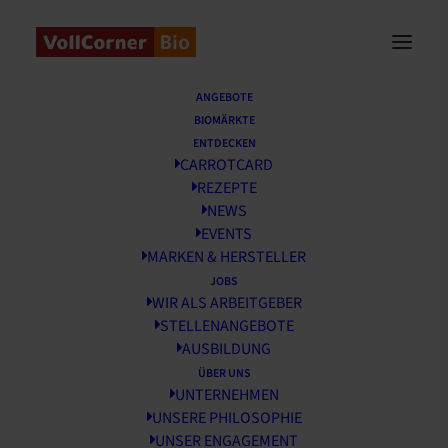
Startseite
/
News
/
Saftiges Sommergemüse
ANGEBOTE
BIOMÄRKTE
Saftiges Sommergemüse
ENTDECKEN
CARROTCARD
REZEPTE
6 JULI, 2020
NEWS
EVENTS
MARKEN & HERSTELLER
JOBS
WIR ALS ARBEITGEBER
STELLENANGEBOTE
AUSBILDUNG
ÜBER UNS
UNTERNEHMEN
UNSERE PHILOSOPHIE
UNSER ENGAGEMENT