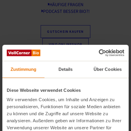
HÄUFIGE FRAGEN
PODCAST BESSER BIO?!
Vom Feld auf den Teller:
Unsere Kundentour zum
GUTSCHEIN KAUFEN
Biolandhof Fuchs in Schrobenhausen.
VINO ONLINESHOP
19. VollCorner bald in Pasing:
Am 05. September
eröffnen wir unseren neuen Markt mit Bedientheke
und Deli.
Zustimmung
Details
Über Cookies
Eine neue Karte für’s resihuber:
Neuigkeiten aus
unserem Bio-Restaurant in Sendling.
Diese Webseite verwendet Cookies
Wir verwenden Cookies, um Inhalte und Anzeigen zu
Winzerabende im Herbst:
Am 29.10. starten unsere
personalisieren, Funktionen für soziale Medien anbieten
Winzerabende im resihuber mit den Weingütern
zu können und die Zugriffe auf unsere Website zu
BattenfeldSpanier & Kühling-Gillot.
analysieren. Außerdem geben wir Informationen zu Ihrer
Verwendung unserer Website an unsere Partner für