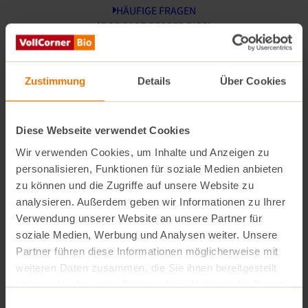
Sag uns jetzt, was du denkst und gewinne einen von
HÄUFIGE FRAGEN
PODCAST BESSER BIO?!
zehn 30 € VollCorner Gutscheinen!
Die Umfrage ist anonym, auch wenn du am
GUTSCHEIN KAUFEN
Gewinnspiel teilnimmst – deine Antworten werden
Zustimmung
Details
Über Cookies
nicht deinem E-Mail-Kontakt zugeordnet.
VINO ONLINESHOP
Diese Webseite verwendet Cookies
Du kannst bis zum 31. Dezember an der Umfrage und
dem Gewinnspiel teilnehmen.
Wir verwenden Cookies, um Inhalte und Anzeigen zu
personalisieren, Funktionen für soziale Medien anbieten
Hier geht’s zur Umfrage.
zu können und die Zugriffe auf unsere Website zu
analysieren. Außerdem geben wir Informationen zu Ihrer
Verwendung unserer Website an unsere Partner für
soziale Medien, Werbung und Analysen weiter. Unsere
Partner führen diese Informationen möglicherweise mit
weiteren Daten zusammen, die Sie ihnen bereitgestellt
haben oder die sie im Rahmen Ihrer Nutzung der Dienste
gesammelt haben.
Alle Beiträge
Einwilligungsauswahl