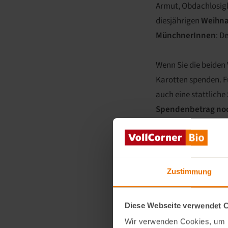
Armut, Obdachlosigk
diesjährigen
Weihna
MünchnerInnen
: D
Wenn Sie die beiden
Karotten spenden. Fü
auch eine stattli
Spendenbetrag no
Allein im letzten Ja
School in Tansania 
Damit Sie auch wissen
Zustimmung
KulturRaum München e
Diese Webseite verwendet 
Kulturelle Teilhabe 
Wir verwenden Cookies, um I
KulturRaum Münch