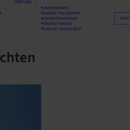
ÜBER UNS
UNTERNEHMEN
R
UNSERE PHILOSOPHIE
GUT
UNSER ENGAGEMENT
HÄUFIGE FRAGEN
PODCAST BESSER BIO?!
achten