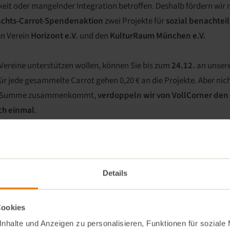
eit oder mangelnder Integration betroffen. Deshalb fördern wir 
chts-Carrot-Spendenaktion
zwei Projekte für
sozial benachteil
en Verein
Horizont e.V.
und den
KulturRaum München e.V.
 Vereine unterstützen wollen, können Sie bis zum
24.12.
an unsere
r jede gesammelte Carrot gehen 0,20 € an die Projekte. Aber nic
che Summe zusammenkommt,
verdoppeln wir von VollCorner den
ch einmal
.
hr haben Sie gemeinsam 51.171 Carrots (10.234 €) für die Hekima 
zusammengetragen, die wir auf 20.468‬ € verdoppeln konnten.
, wo das Geld hinfließt, stellen wir Ihnen die beiden Vereine kurz
Details
.V. – Kultur ist für alle da!
Cookies
für alle Menschen unabhängig von ihrem Geldbeutel – das ist die I
nhalte und Anzeigen zu personalisieren, Funktionen für soziale
en
. Denn egal welche Herkunft, welches Alter oder welche Bildun