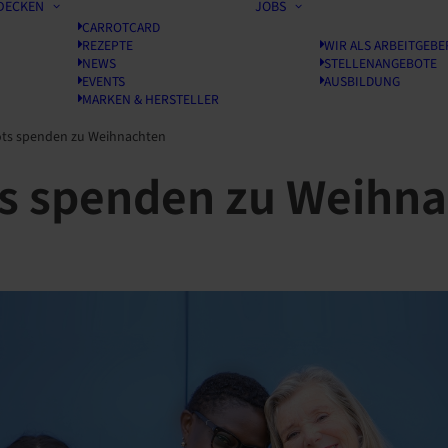
DECKEN
JOBS
CARROTCARD
REZEPTE
WIR ALS ARBEITGEBE
NEWS
STELLENANGEBOTE
EVENTS
AUSBILDUNG
MARKEN & HERSTELLER
ots spenden zu Weihnachten
ts spenden zu Weihn