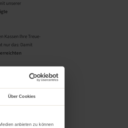
mit unserer
igte
n Kassen Ihre Treue-
ht nur das: Damit
 erreichten
Girls´Secondary
 vor:
Über Cookies
dee hinter
 Medien anbieten zu können
g: Ein Besuch im