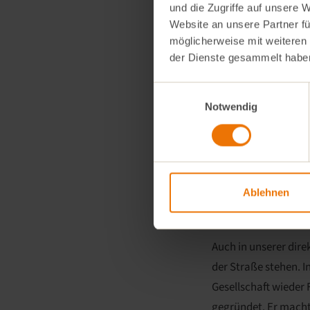
und die Zugriffe auf unsere 
Theater
, im
Konzer
Website an unsere Partner fü
schafft neue Erfahr
möglicherweise mit weiteren
der Dienste gesammelt habe
Seit
2011
gibt es de
Eintrittskarten für
v
Einwilligungsauswahl
vermitteln. Geflüch
Notwendig
ehrenamtliche Kul
Gleichzeitig engagie
München.
Ablehnen
HORIZONT e.V. – Ge
Auch in unserer dire
der Straße stehen. In
Gesellschaft wieder
gegründet. Er macht 