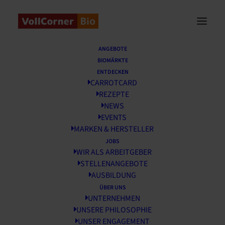
Startseite
/
News
/
Vielfalt erhalten!
ANGEBOTE
BIOMÄRKTE
Vielfalt erhalten!
ENTDECKEN
CARROTCARD
REZEPTE
13 FEBRUAR, 2018
NEWS
EVENTS
MARKEN & HERSTELLER
JOBS
WIR ALS ARBEITGEBER
STELLENANGEBOTE
AUSBILDUNG
ÜBER UNS
UNTERNEHMEN
UNSERE PHILOSOPHIE
UNSER ENGAGEMENT