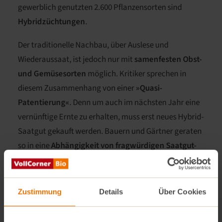
gewerblich genutzten 2.600 Pflanzensorten sind
Hybridzüchtungen
.
Der traditionelle Nachbau, über Auslese und
Wiederaussaat, ist jedoch nur mit
samenfesten Obst-
und Gemüsesorten
möglich. Kritiker sprechen in
diesem Zusammenhang von einer
»Quasi-
Patentierung«
. Denn um auch im nächsten Jahr eine
vernünftige Ernte zu erhalten, muss erst neues Hybrid-
Saatgut gekauft werden. Bauern und Gärtner geraten
so in eine
Abhängigkeit von fragwürdigen Saatgut-
Konzernen
wie Monsanto, Bayer oder Syngenta,
deren Geschäftsbereich auch in der Agrochemie liegt.
Zustimmung
Details
Über Cookies
Durch diese Entwicklung gingen in den letzten 100
Jahren nach Einschätzung der