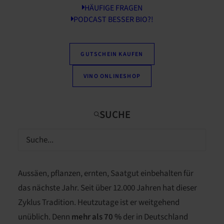
HÄUFIGE FRAGEN
PODCAST BESSER BIO?!
Pünktlich zum Beginn der Gartensaison
GUTSCHEIN KAUFEN
veranstaltet das ÖBZ das 4. Münchner
Saatgutfestival. Auf Sie wartet ein großer Markt mit
VINO ONLINESHOP
einer Riesenauswahl an alten, samenfesten
Kultursorten und spannenden Vorträgen rund ums
ökologische Gärtnern. Hier erfahren Sie, warum wir
das Festival so wichtig und unterstützenswert
finden!
Aussäen, pflanzen, ernten, Saatgut einbehalten für
das nächste Jahr. Seit über 12.000 Jahren hat dieser
Zyklus Tradition. Heutzutage ist er weitgehend
unüblich. Denn
mehr als 70 %
der in Deutschland