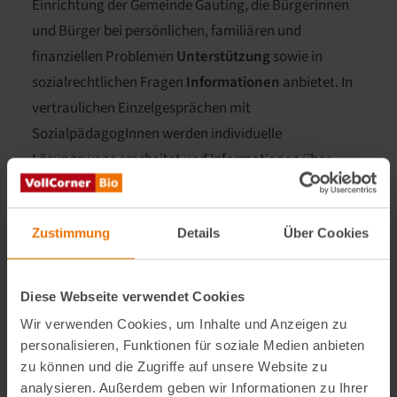
Einrichtung der Gemeinde Gauting, die Bürgerinnen
und Bürger bei persönlichen, familiären und
finanziellen Problemen
Unterstützung
sowie in
sozialrechtlichen Fragen
Informationen
anbietet. In
vertraulichen Einzelgesprächen mit
SozialpädagogInnen werden individuelle
Lösungswege erarbeitet und Informationen über
Soziale Dienste und Fachberatungsstellen gegeben.
Darüber hinaus wirkt die „Gautinger Insel“ auch am
Zustimmung
Details
Über Cookies
bedarfsgerechten Ausbau des Gemeinwesens
mit
und initiiert oder unterstützt
soziale Projekte in
Gauting
.
Diese Webseite verwendet Cookies
Wir verwenden Cookies, um Inhalte und Anzeigen zu
Seit zwei Jahren wird das Projekt
„Wohnen für Hilfe
personalisieren, Funktionen für soziale Medien anbieten
in Gauting“
nach dem Vorbild vieler anderer Städte in
zu können und die Zugriffe auf unsere Website zu
Deutschland, auch in der „Gautinger Insel“
analysieren. Außerdem geben wir Informationen zu Ihrer