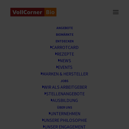
Startseite
/
News
/
Wohnen für Hilfe
ANGEBOTE
BIOMÄRKTE
Wohnen für Hilfe
ENTDECKEN
CARROTCARD
REZEPTE
21 SEPTEMBER, 2018
NEWS
EVENTS
MARKEN & HERSTELLER
JOBS
WIR ALS ARBEITGEBER
STELLENANGEBOTE
AUSBILDUNG
ÜBER UNS
UNTERNEHMEN
UNSERE PHILOSOPHIE
UNSER ENGAGEMENT