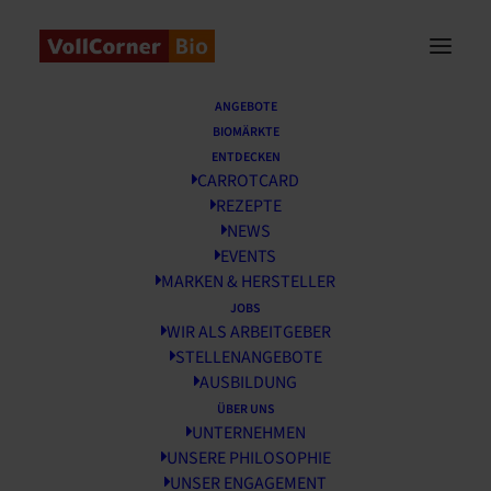
Startseite
/
News
/
Krauses Köpfchen
ANGEBOTE
BIOMÄRKTE
Krauses Köpfchen
ENTDECKEN
CARROTCARD
REZEPTE
13 JANUAR, 2020
NEWS
EVENTS
MARKEN & HERSTELLER
JOBS
WIR ALS ARBEITGEBER
STELLENANGEBOTE
AUSBILDUNG
ÜBER UNS
UNTERNEHMEN
UNSERE PHILOSOPHIE
UNSER ENGAGEMENT