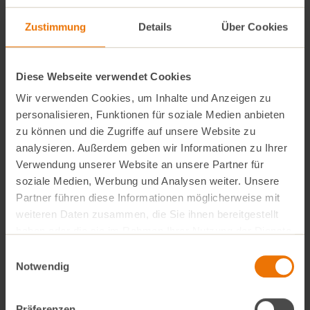
werden. Klassische Anbaugebiete sind vor allem
Zustimmung
Details
Über Cookies
Nordrhein-Westfalen und Niedersachsen. Von hier
stammen etwa 90 Prozent der gesamten Grünkohl-
Ernte Deutschlands.
Diese Webseite verwendet Cookies
Wir verwenden Cookies, um Inhalte und Anzeigen zu
Grüner Gesundbrunnen
personalisieren, Funktionen für soziale Medien anbieten
zu können und die Zugriffe auf unsere Website zu
Grünkohl ist gesund. Sein Reichtum an Vitamin C kann
analysieren. Außerdem geben wir Informationen zu Ihrer
sich sehen lassen. Roher Grünkohl zählt mit ca. 105–
Verwendung unserer Website an unsere Partner für
150 mg/100 g zu den Vitamin C-reichsten
soziale Medien, Werbung und Analysen weiter. Unsere
Lebensmitteln überhaupt. Aber nicht nur das. Egal, ob
Partner führen diese Informationen möglicherweise mit
weiteren Daten zusammen, die Sie ihnen bereitgestellt
Antioxidatien, Vitamine, Mineralstoffe, Ballaststoffe,
haben oder die sie im Rahmen Ihrer Nutzung der Dienste
Aminosäuren oder sekundäre Pflanzenstoffe – an
gesammelt haben.
Einwilligungsauswahl
Vitalstoffen mangelt es ihm auf keinen Fall. Seine
Notwendig
entzündungshemmenden und cholesterinsenkenden
Eigenschaften sprechen für ihn.
Präferenzen