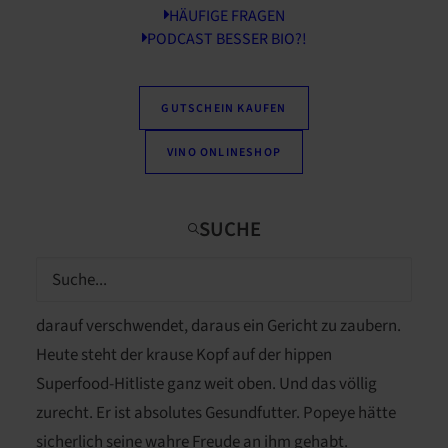
HÄUFIGE FRAGEN
PODCAST BESSER BIO?!
Vom bodenständigen Traditionsessen zum hippen
GUTSCHEIN KAUFEN
Superfood: Grünkohl avancierte dank seines
VINO ONLINESHOP
immensen Reichtums an Antioxidantien zum
Lieblingsessen gesundheitsbewusster
Ernährungsspezialisten.
Es gab Zeiten, da galt Grünkohl vor allen Dingen als
Hasenfutter. Niemand hätte auch nur einen Gedanken
darauf verschwendet, daraus ein Gericht zu zaubern.
Heute steht der krause Kopf auf der hippen
Superfood-Hitliste ganz weit oben. Und das völlig
zurecht. Er ist absolutes Gesundfutter. Popeye hätte
sicherlich seine wahre Freude an ihm gehabt.