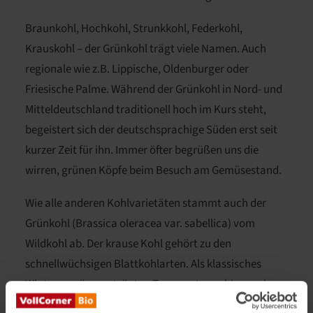
Braunkohl, Hochkohl, Strunkkohl, Federkohl,
Krauskohl – der Grünkohl trägt viele Namen. Auch
regionale wie z.B. Lippische, Oldenburger oder
Friesische Palme. Während der Grünkohl in Nord- und
Mitteldeutschland traditionell hoch im Kurs steht,
begeistert sich der deutschsprachige Süden erst seit
kurzer Zeit für ihn. Immer öfter begrüßen uns die
wirren, grünen Köpfe beim Besuch am Gemüsestand.
Wie alle anderen Kohlvarietäten stammt auch der
Grünkohl (Brassica oleracea var. sabellica) vom
Wildkohl ab. Der krause Kohl gehört zu den
schnellwüchsigen Blattkohlarten. Als klassisches
Wintergemüse verträgt er Temperaturen bis zu minus
15 Grad und kann den ganzen Winter über geerntet