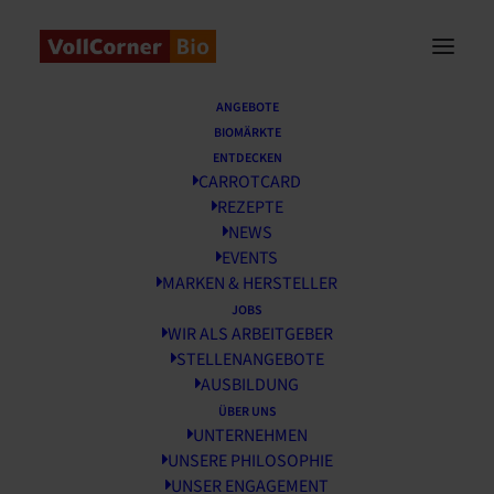
Startseite
/
Rezepte
/
Pfirsich-Tomaten-Bruschetta
ANGEBOTE
BIOMÄRKTE
ENTDECKEN
CARROTCARD
REZEPTE
NEWS
EVENTS
MARKEN & HERSTELLER
JOBS
WIR ALS ARBEITGEBER
STELLENANGEBOTE
AUSBILDUNG
ÜBER UNS
UNTERNEHMEN
UNSERE PHILOSOPHIE
Pfirsich-Tomaten-Bruschetta
UNSER ENGAGEMENT