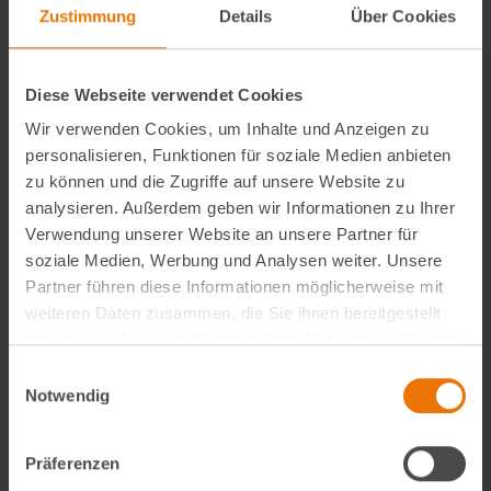
Zustimmung
Details
Über Cookies
Anleitungen
Pfirsich 24 Stunden früher in die TK-
Diese Webseite verwendet Cookies
Truhe legen.
Wir verwenden Cookies, um Inhalte und Anzeigen zu
Pfirsich und Tomaten ohne Kerngehäuse
in feine Würfel schneiden und mit Salz,
personalisieren, Funktionen für soziale Medien anbieten
Pfeffer, Olivenöl und Aceto Balsamico
zu können und die Zugriffe auf unsere Website zu
würzen.
analysieren. Außerdem geben wir Informationen zu Ihrer
Ciabatta in Scheiben schneiden und von
Verwendung unserer Website an unsere Partner für
beiden Seiten mit Olivenöl goldbraun
soziale Medien, Werbung und Analysen weiter. Unsere
anbraten, herausnehmen und mit
Partner führen diese Informationen möglicherweise mit
Knoblauch auf der Bratseite einreiben.
weiteren Daten zusammen, die Sie ihnen bereitgestellt
Das Obst und Gemüse auf das
haben oder die sie im Rahmen Ihrer Nutzung der Dienste
angebratene Brot geben, den
gesammelt haben.
Einwilligungsauswahl
Büffelmozarella zupfen und auf das
Notwendig
Bruschetta geben und zuletzt mit
Basilikumblättern garnieren.
Pfirsich mit einer Reibe über das Brot
Präferenzen
reiben.