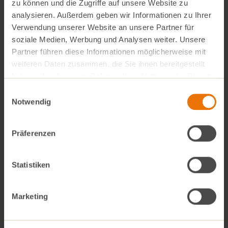
Nektarine waschen und klein schneiden.
zu können und die Zugriffe auf unsere Website zu
Den gekochten Quinoa mit dem
analysieren. Außerdem geben wir Informationen zu Ihrer
geschnittenen Gemüse und der
Verwendung unserer Website an unsere Partner für
Nektarine vermengen.
soziale Medien, Werbung und Analysen weiter. Unsere
Mit dem Zitronensaft, Salz und Pfeffer
Partner führen diese Informationen möglicherweise mit
abschmecken und genießen!
weiteren Daten zusammen, die Sie ihnen bereitgestellt
haben oder die sie im Rahmen Ihrer Nutzung der Dienste
gesammelt haben.
Einwilligungsauswahl
Notwendig
Präferenzen
Statistiken
Alle Rezepte
Marketing
Pfirsich-Tomaten-Bruschetta
Rapunzel-Samba-Tartelettes