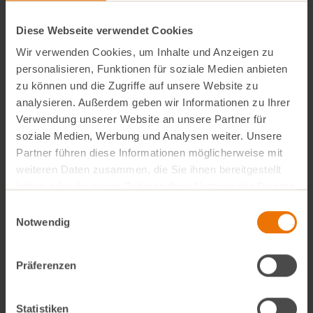
Insgesamt wurden während der Spendenaktion 434,94
€ Bargeld und 15.456 Carrots mit einem Gegenwert
Diese Webseite verwendet Cookies
von 3.091,20 € gesammelt. Das entspricht einer
Wir verwenden Cookies, um Inhalte und Anzeigen zu
Gesamtsumme von 3.526,14 €. Die Spende geht zu
personalisieren, Funktionen für soziale Medien anbieten
zu können und die Zugriffe auf unsere Website zu
hundert Prozent an Artists für Kids und wird
analysieren. Außerdem geben wir Informationen zu Ihrer
ausschließlich für das VollCorner Azubi-Projekt
Verwendung unserer Website an unsere Partner für
verwendet.
soziale Medien, Werbung und Analysen weiter. Unsere
Partner führen diese Informationen möglicherweise mit
Dankeschön für Ihre Unterstützung
weiteren Daten zusammen, die Sie ihnen bereitgestellt
Für die großzügigen Spenden möchten wir uns ganz
haben oder die sie im Rahmen Ihrer Nutzung der Dienste
herzlich bei allen VollCorner Kunden bedanken. Es ist
gesammelt haben.
Einwilligungsauswahl
eine tolle Erfahrung, zu wissen, dass unser soziales
Notwendig
Engagement für die Jugendlichen so breite
Unterstützung findet.
Präferenzen
Ihr VollCorner Team
Statistiken