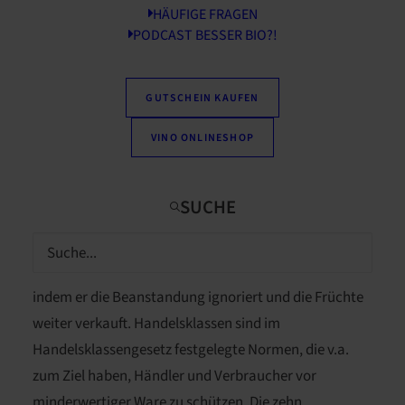
HÄUFIGE FRAGEN
VollCorner wehrt sich gegen EU-
PODCAST BESSER BIO?!
Normen
München, 18.04.2017 – Obwohl sich Menschen
GUTSCHEIN KAUFEN
weltweit gegen die Verschwendung von
verzehrfähigen Lebensmitteln einsetzen, wird sie in
VINO ONLINESHOP
Bayern verordnet. Weil Kiwi-Doppelfrüchte nicht der
speziellen Vermarktungsnorm der EU entsprechen,
untersagt ein Kontrolleur der Bayerischen
Landesanstalt für Landwirtschaft deren Verkauf. Der
Münchner Bio-Filialist VollCorner wehrt sich dagegen,
indem er die Beanstandung ignoriert und die Früchte
weiter verkauft. Handelsklassen sind im
Handelsklassengesetz festgelegte Normen, die v.a.
zum Ziel haben, Händler und Verbraucher vor
minderwertiger Ware zu schützen. Die zehn