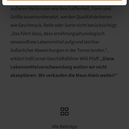
Jahren in der Kritik. Da es sich hauptsächlich mit
äußeren Merkmalen wie Beschaffenheit, Form und
Größe auseinandersetzt, werden Qualitätskriterien
wie Geschmack, Reife oder Sorte nicht berücksichtigt.
„Das führt dazu, dass ernährungsphysiologisch
einwandfreie Lebensmittel aufgrund leichter
äußerlicher Abweichungen in der Tonne landen.“,
erklärt VollCorner Geschäftsführer Willi Pfaff.
„Diese
Lebensmittelverschwendung wollen wir nicht
akzeptieren. Wir verkaufen die Maus-Kiwis weiter!“
Alle Beiträge