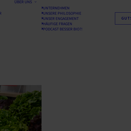
ÜBER UNS
UNTERNEHMEN
R
UNSERE PHILOSOPHIE
GUT
UNSER ENGAGEMENT
HÄUFIGE FRAGEN
PODCAST BESSER BIO?!