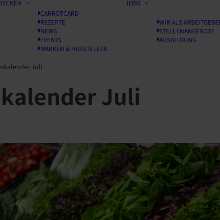
DECKEN
JOBS
CARROTCARD
REZEPTE
WIR ALS ARBEITGEBE
NEWS
STELLENANGEBOTE
EVENTS
AUSBILDUNG
MARKEN & HERSTELLER
nkalender Juli
kalender Juli