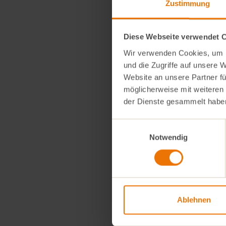
Hier kannst du den
Zustimmung
*Die Verfügbarkeit 
Diese Webseite verwendet 
Wir verwenden Cookies, um I
und die Zugriffe auf unsere 
Website an unsere Partner fü
möglicherweise mit weiteren
der Dienste gesammelt habe
Einwilligungsauswahl
Notwendig
Ablehnen