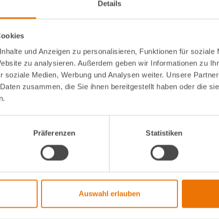
 VollCorner
Juli-Saisonkalender herunterladen
.
Details
von unserem erntefrischen, regionalen Gemüse ist immer auch v
Cookies
nhalte und Anzeigen zu personalisieren, Funktionen für soziale
Website zu analysieren. Außerdem geben wir Informationen zu I
r soziale Medien, Werbung und Analysen weiter. Unsere Partner
 Daten zusammen, die Sie ihnen bereitgestellt haben oder die s
n.
Präferenzen
Statistiken
Auswahl erlauben