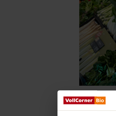
Die warme Sommerzei
Mangold und jede M