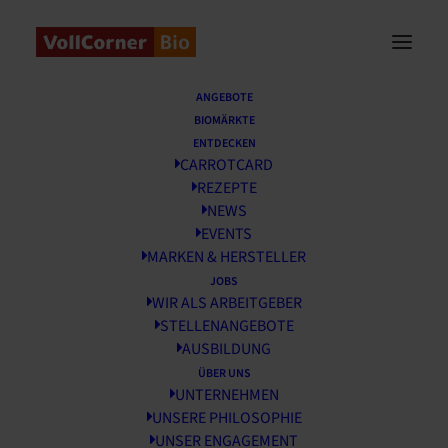
Startseite
/
News
/
Saisonkalender September
ANGEBOTE
BIOMÄRKTE
Saisonkalender
ENTDECKEN
CARROTCARD
September
REZEPTE
NEWS
1 SEPTEMBER, 2025
EVENTS
MARKEN & HERSTELLER
JOBS
WIR ALS ARBEITGEBER
STELLENANGEBOTE
AUSBILDUNG
ÜBER UNS
UNTERNEHMEN
UNSERE PHILOSOPHIE
UNSER ENGAGEMENT