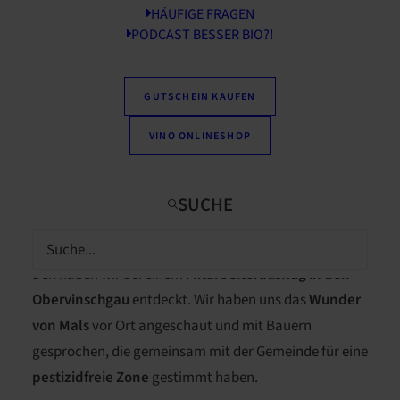
HÄUFIGE FRAGEN
PODCAST BESSER BIO?!
GUTSCHEIN KAUFEN
Haben Sie es bereits bemerkt? An unseren
VollCorner
VINO ONLINESHOP
Frischetheken
finden Sie eine neue Käsespezialität,
die nicht nur gut schmeckt, sondern uns auch sehr
wichtig ist: Den
Ziegencamembert aus der
Bio-
Dorfsennerei
in Prad
.
Den haben wir bei einem
Mitarbeiterausflug in den
Obervinschgau
entdeckt. Wir haben uns das
Wunder
von Mals
vor Ort angeschaut und mit Bauern
gesprochen, die gemeinsam mit der Gemeinde für eine
pestizidfreie Zone
gestimmt haben.