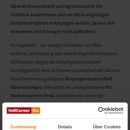
Obwohl Bauernbund und Agrarindustrie die
Initiative ausbremsen und sie mit kostspieligen
Gerichtsverfahren entmutigen wollen, lassen sich
Anwohner und Erzeuger nicht aufhalten!
Im Gegenteil – nur wenige Kilometer von Mals
entfernt, am Eingang zum weitläufigen Nationalpark
Stilfserjoch, zeigen die Vinschgauer erneuten
Kampfgeist für eine achtsame Landwirtschaft: Die von
AnwohnerInnen getragene
Bürgergenossenschaft
Obervinschgau
übernahm die alteingesessene
Bio-
Dorfsennerei in Prad
, nachdem der vorherige
Investor kurzfristig absprang. Mit viel Motivation und
Leidenschaft für Ziegenkäse wird seitdem in Prad
wieder gekäst – wie schon vor über 100 Jahren.
Zustimmung
Details
Über Cookies