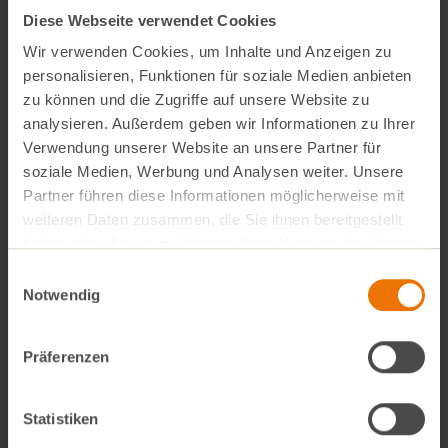
frischen Aroma des Bio-Spargels sind ihre Silvaner mit
Diese Webseite verwendet Cookies
einer leichten Säure der ideale Begleiter, einfach ein
Wir verwenden Cookies, um Inhalte und Anzeigen zu
personalisieren, Funktionen für soziale Medien anbieten
kulinarisches „perfect match“.
zu können und die Zugriffe auf unsere Website zu
analysieren. Außerdem geben wir Informationen zu Ihrer
Unsere
„Spargel trifft Silvaner“ Aktion
findet vom
Verwendung unserer Website an unsere Partner für
26. April bis 26. Mai 2019
an allen
VollCorner
soziale Medien, Werbung und Analysen weiter. Unsere
Biomarkt Standorten
, in unserem
Bio-Weinhandel
Partner führen diese Informationen möglicherweise mit
Vino
in Haidhausen und in unserem Bio-Restaurant
weiteren Daten zusammen, die Sie ihnen bereitgestellt
resihuber in Sendling statt. Hier erhalten Sie besten
haben oder die sie im Rahmen Ihrer Nutzung der Dienste
gesammelt haben.
Bio-Spargel aus der Region und den passenden
Einwilligungsauswahl
Notwendig
Silvaner aus Franken. Lassen Sie sich gerne vor Ort
beraten.
Präferenzen
Wir wünschen Ihnen genussvolle Momente!
Statistiken