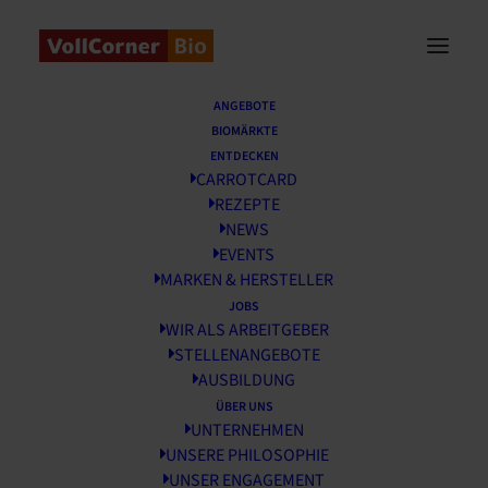
Startseite
/
News
/
Spargel liebt Silvaner
ANGEBOTE
BIOMÄRKTE
Spargel liebt Silvaner
ENTDECKEN
CARROTCARD
REZEPTE
18 APRIL, 2019
NEWS
EVENTS
MARKEN & HERSTELLER
JOBS
WIR ALS ARBEITGEBER
STELLENANGEBOTE
AUSBILDUNG
ÜBER UNS
UNTERNEHMEN
UNSERE PHILOSOPHIE
UNSER ENGAGEMENT