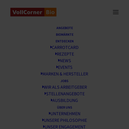
Startseite
/
News
/
VollCorner Grillfest in Allach
ANGEBOTE
BIOMÄRKTE
VollCorner Grillfest in
ENTDECKEN
CARROTCARD
Allach
REZEPTE
NEWS
22 JUNI, 2026
EVENTS
MARKEN & HERSTELLER
JOBS
WIR ALS ARBEITGEBER
STELLENANGEBOTE
AUSBILDUNG
ÜBER UNS
UNTERNEHMEN
UNSERE PHILOSOPHIE
UNSER ENGAGEMENT