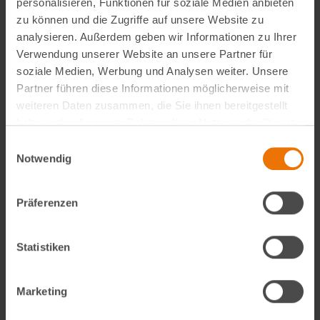
personalisieren, Funktionen für soziale Medien anbieten
Freu dich auf Verkostungen!
zu können und die Zugriffe auf unsere Website zu
analysieren. Außerdem geben wir Informationen zu Ihrer
Verwendung unserer Website an unsere Partner für
Unter anderem erwarten dich Verkostungen
soziale Medien, Werbung und Analysen weiter. Unsere
Partner führen diese Informationen möglicherweise mit
– an unserer Theke
weiteren Daten zusammen, die Sie ihnen bereitgestellt
– von sommerlichen Melonen-Sorten
haben oder die sie im Rahmen Ihrer Nutzung der Dienste
– von
nosuga
mit ihren neuen zuckerfreien Eistees.
gesammelt haben.
Einwilligungsauswahl
Notwendig
Wir freuen uns auf deinen Besuch!
Präferenzen
Statistiken
Alle Beiträge
Marketing